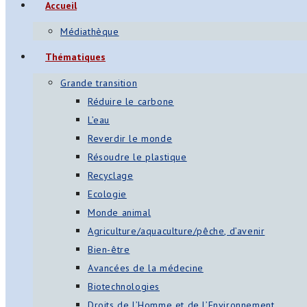
Accueil
s
Médiathèque
App
Thématiques
ger
Grande transition
am
Réduire le carbone
L’eau
st
Reverdir le monde
on
Résoudre le plastique
Recyclage
Ecologie
er
Monde animal
Agriculture/aquaculture/pêche, d’avenir
Bien-être
Avancées de la médecine
Biotechnologies
Droits de l’Homme et de l’Environnement