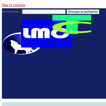
Skip to content
Rechercher…
Envoyer la recherche