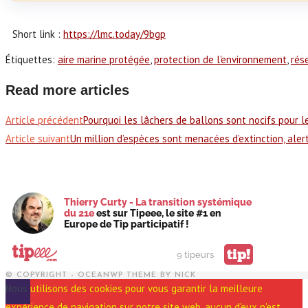
Short link :
https://lmc.today/9bgp
Étiquettes
:
aire marine protégée
,
protection de l'environnement
,
rés
Read more articles
Article précédent
Pourquoi les lâchers de ballons sont nocifs pour 
Article suivant
Un million d’espèces sont menacées d’extinction, aler
Thierry Curty - La transition systémique
du 21e
est sur Tipeee, le site #1 en
Europe de Tip participatif !
tip!
9 tipeurs
© COPYRIGHT - OCEANWP THEME BY NICK
Nous utilisons des cookies pour vous garantir la meilleure
expérience de navigation sur notre site web, aucun d'eux n'est