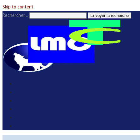
Skip to content
Rechercher…
Envoyer la recherche