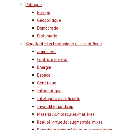
Politique
Europe
Géopolitique
Démocratie
Diplomatie
Singularité technologique et scientifique
armement
Contrôle mental
Énergie
Espace
Génétique
Informatique
Intelligence artificielle
Invalidité, handicap
Matériaux/molécules/matières
Réalité virtuelle, augmentée, mixte
Robotique, cybernétique, automatisation,