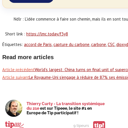
Ndlr : L’idée commence à faire son chemin, mais ils en sont to
Short link :
https://lmc.today/f3y8
Étiquettes
:
accord de Paris
,
capture du carbone
,
carbone
,
CSC
,
dioxy
Read more articles
Article précédent
World’s largest: China turns on final unit of superc
Article suivant
Le Royaume-Uni s’engage à réduire de 87% ses émissio
Thierry Curty - La transition systémique
du 21e
est sur Tipeee, le site #1 en
Europe de Tip participatif !
tip!
9 tipeurs