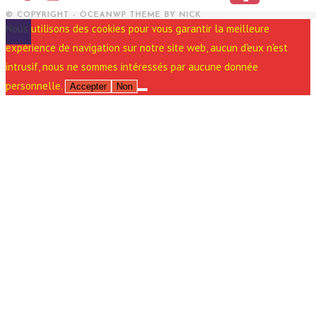
© COPYRIGHT - OCEANWP THEME BY NICK
Nous utilisons des cookies pour vous garantir la meilleure
expérience de navigation sur notre site web, aucun d'eux n'est
intrusif, nous ne sommes intéressés par aucune donnée
personnelle.
Accepter
Non