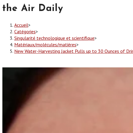
the Air Daily
Accueil
>
Catégories
>
Singularité technologique et scientifique
>
Matériaux/molécules/matières
>
New Water-Harvesting Jacket Pulls up to 30 Ounces of Drin