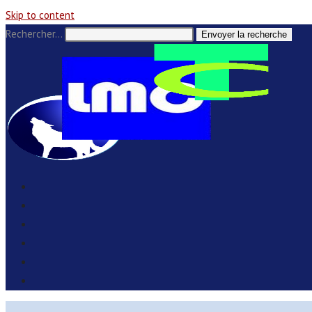
Skip to content
Rechercher…
Envoyer la recherche