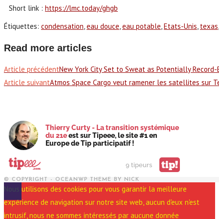
Short link :
https://lmc.today/ghgb
Étiquettes
:
condensation
,
eau douce
,
eau potable
,
Etats-Unis
,
texas
,
Read more articles
Article précédent
New York City Set to Sweat as Potentially Record
Article suivant
Atmos Space Cargo veut ramener les satellites sur Te
Thierry Curty - La transition systémique
du 21e
est sur Tipeee, le site #1 en
Europe de Tip participatif !
tip!
9 tipeurs
© COPYRIGHT - OCEANWP THEME BY NICK
Nous utilisons des cookies pour vous garantir la meilleure
expérience de navigation sur notre site web, aucun d'eux n'est
intrusif, nous ne sommes intéressés par aucune donnée