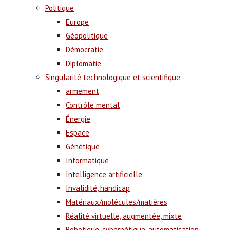
Politique
Europe
Géopolitique
Démocratie
Diplomatie
Singularité technologique et scientifique
armement
Contrôle mental
Énergie
Espace
Génétique
Informatique
Intelligence artificielle
Invalidité, handicap
Matériaux/molécules/matières
Réalité virtuelle, augmentée, mixte
Robotique, cybernétique, automatisation,