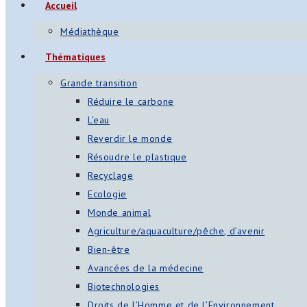
Accueil
s
Médiathèque
App
Thématiques
ger
Grande transition
am
Réduire le carbone
L’eau
st
Reverdir le monde
on
Résoudre le plastique
Recyclage
Ecologie
er
Monde animal
Agriculture/aquaculture/pêche, d’avenir
Bien-être
Avancées de la médecine
Biotechnologies
Droits de l’Homme et de l’Environnement