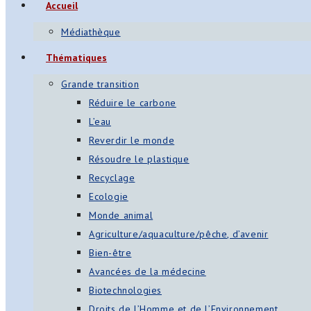
Accueil
s
Médiathèque
App
Thématiques
ger
Grande transition
am
Réduire le carbone
L’eau
st
Reverdir le monde
on
Résoudre le plastique
Recyclage
Ecologie
er
Monde animal
Agriculture/aquaculture/pêche, d’avenir
Bien-être
Avancées de la médecine
Biotechnologies
Droits de l’Homme et de l’Environnement