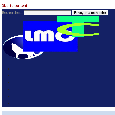
Skip to content
Rechercher…
Envoyer la recherche