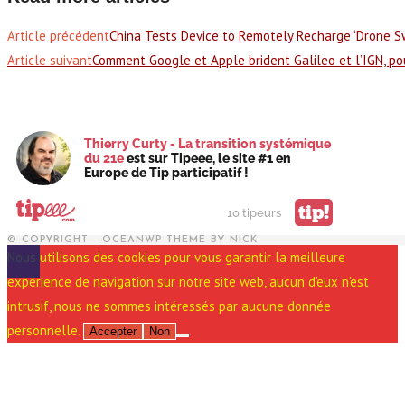
Article précédent
China Tests Device to Remotely Recharge ‘Drone S
Article suivant
Comment Google et Apple brident Galileo et l’IGN, po
Thierry Curty - La transition systémique
du 21e
est sur Tipeee, le site #1 en
Europe de Tip participatif !
tip!
10 tipeurs
© COPYRIGHT - OCEANWP THEME BY NICK
Nous utilisons des cookies pour vous garantir la meilleure
expérience de navigation sur notre site web, aucun d'eux n'est
intrusif, nous ne sommes intéressés par aucune donnée
personnelle.
Accepter
Non