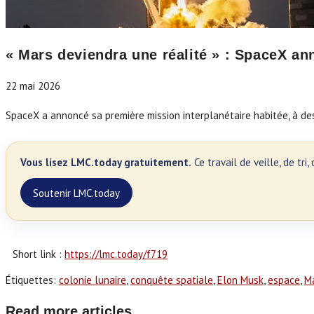
« Mars deviendra une réalité » : SpaceX an
22 mai 2026
SpaceX a annoncé sa première mission interplanétaire habitée, à de
Vous lisez LMC.today gratuitement.
Ce travail de veille, de tr
Soutenir LMC.today
Short link :
https://lmc.today/f719
Étiquettes
:
colonie lunaire
,
conquête spatiale
,
Elon Musk
,
espace
,
M
Read more articles