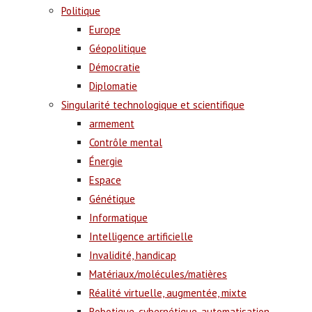
Politique
Europe
Géopolitique
Démocratie
Diplomatie
Singularité technologique et scientifique
armement
Contrôle mental
Énergie
Espace
Génétique
Informatique
Intelligence artificielle
Invalidité, handicap
Matériaux/molécules/matières
Réalité virtuelle, augmentée, mixte
Robotique, cybernétique, automatisation,