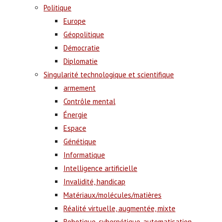
Politique
Europe
Géopolitique
Démocratie
Diplomatie
Singularité technologique et scientifique
armement
Contrôle mental
Énergie
Espace
Génétique
Informatique
Intelligence artificielle
Invalidité, handicap
Matériaux/molécules/matières
Réalité virtuelle, augmentée, mixte
Robotique, cybernétique, automatisation,