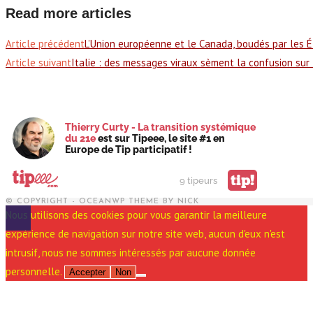
Read more articles
Article précédent
L’Union européenne et le Canada, boudés par les É
Article suivant
Italie : des messages viraux sèment la confusion sur 
Thierry Curty - La transition systémique
du 21e
est sur Tipeee, le site #1 en
Europe de Tip participatif !
tip!
9 tipeurs
© COPYRIGHT - OCEANWP THEME BY NICK
Nous utilisons des cookies pour vous garantir la meilleure
expérience de navigation sur notre site web, aucun d'eux n'est
intrusif, nous ne sommes intéressés par aucune donnée
personnelle.
Accepter
Non