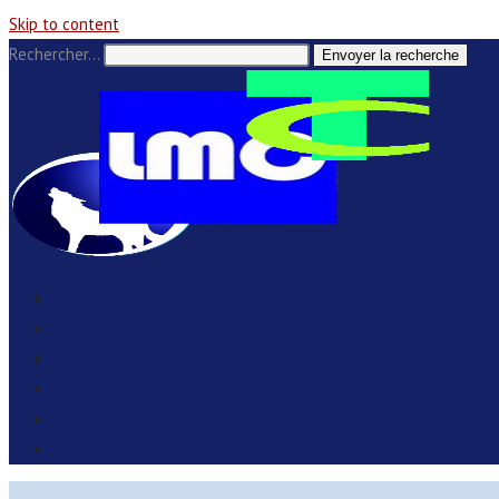
Skip to content
Rechercher…
Envoyer la recherche