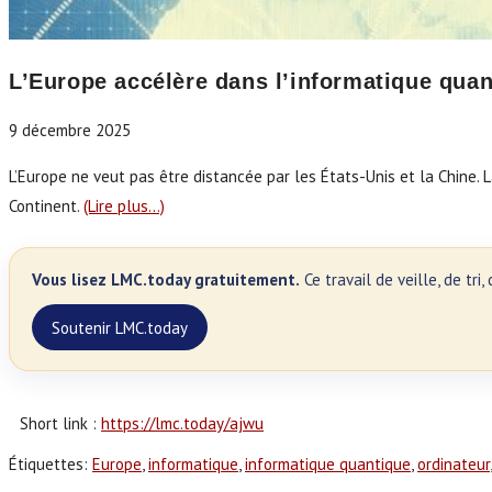
L’Europe accélère dans l’informatique qua
9 décembre 2025
L’Europe ne veut pas être distancée par les États-Unis et la Chine. La
Continent.
(Lire plus…)
Vous lisez LMC.today gratuitement.
Ce travail de veille, de tr
Soutenir LMC.today
Short link :
https://lmc.today/ajwu
Étiquettes
:
Europe
,
informatique
,
informatique quantique
,
ordinateur
,