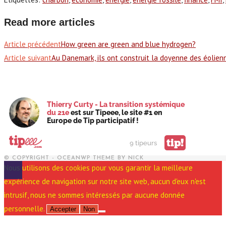
Read more articles
Article précédent
How green are green and blue hydrogen?
Article suivant
Au Danemark, ils ont construit la doyenne des éolien
Thierry Curty - La transition systémique
du 21e
est sur Tipeee, le site #1 en
Europe de Tip participatif !
tip!
9 tipeurs
© COPYRIGHT - OCEANWP THEME BY NICK
Nous utilisons des cookies pour vous garantir la meilleure
expérience de navigation sur notre site web, aucun d'eux n'est
intrusif, nous ne sommes intéressés par aucune donnée
personnelle.
Accepter
Non