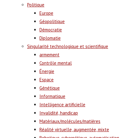
Politique
Europe
Géopolitique
Démocratie
Diplomatie
Singularité technologique et scientifique
armement
Contrôle mental
Énergie
Espace
Génétique
Informatique
Intelligence artificielle
Invalidité, handicap
Matériaux/molécules/matières
Réalité virtuelle, augmentée, mixte
Robotique, cybernétique, automatisation,