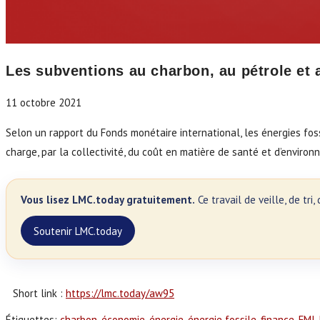
Les subventions au charbon, au pétrole et a
11 octobre 2021
Selon un rapport du Fonds monétaire international, les énergies foss
charge, par la collectivité, du coût en matière de santé et d’environne
Vous lisez LMC.today gratuitement.
Ce travail de veille, de tr
Soutenir LMC.today
Short link :
https://lmc.today/aw95
Étiquettes
:
charbon
,
économie
,
énergie
,
énergie fossile
,
finance
,
FMI
,