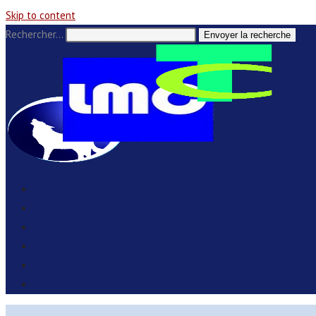
Skip to content
Rechercher…
Envoyer la recherche