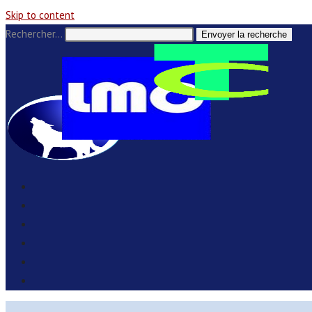
Skip to content
Rechercher…
Envoyer la recherche