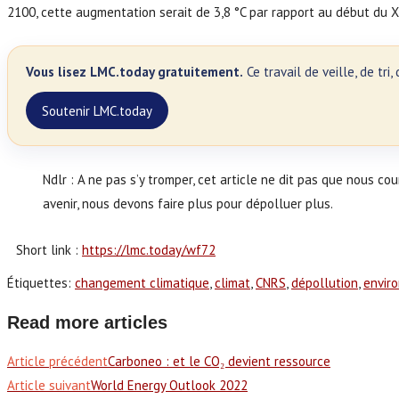
2100, cette augmentation serait de 3,8 °C par rapport au début du X
Vous lisez LMC.today gratuitement.
Ce travail de veille, de tr
Soutenir LMC.today
Ndlr : A ne pas s’y tromper, cet article ne dit pas que nous cou
avenir, nous devons faire plus pour dépolluer plus.
Short link :
https://lmc.today/wf72
Étiquettes
:
changement climatique
,
climat
,
CNRS
,
dépollution
,
envir
Read more articles
Article précédent
Carboneo : et le CO₂ devient ressource
Article suivant
World Energy Outlook 2022