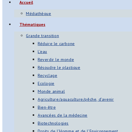
Accueil
s
Médiathèque
App
Thématiques
ger
Grande transition
am
Réduire le carbone
L’eau
st
Reverdir le monde
on
Résoudre le plastique
Recyclage
Ecologie
er
Monde animal
Agriculture/aquaculture/pêche, d’avenir
Bien-être
Avancées de la médecine
Biotechnologies
Droits de l’Homme et de l’Environnement