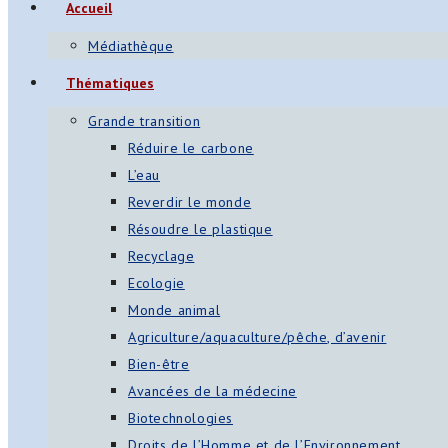
Accueil
s
Médiathèque
App
Thématiques
ger
Grande transition
am
Réduire le carbone
L’eau
st
Reverdir le monde
on
Résoudre le plastique
Recyclage
Ecologie
er
Monde animal
Agriculture/aquaculture/pêche, d’avenir
Bien-être
Avancées de la médecine
Biotechnologies
Droits de l’Homme et de l’Environnement