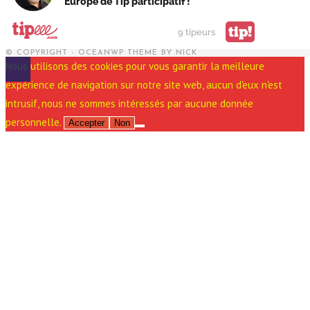
Europe de Tip participatif !
tip!
9 tipeurs
© COPYRIGHT - OCEANWP THEME BY NICK
Nous utilisons des cookies pour vous garantir la meilleure
expérience de navigation sur notre site web, aucun d'eux n'est
intrusif, nous ne sommes intéressés par aucune donnée
personnelle.
Accepter
Non