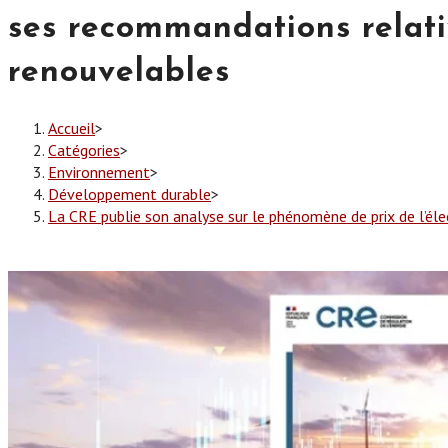
ses recommandations relati
renouvelables
Accueil
>
Catégories
>
Environnement
>
Développement durable
>
La CRE publie son analyse sur le phénomène de prix de l’éle