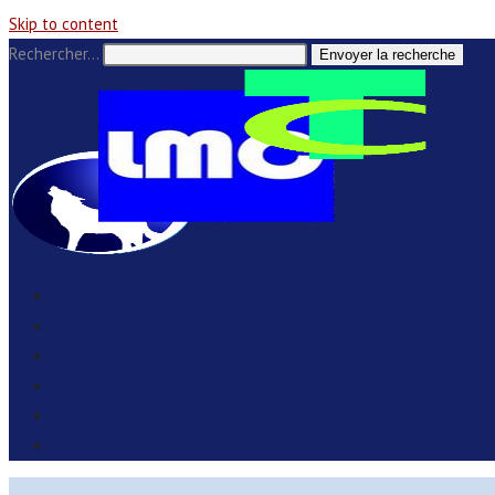
Skip to content
Rechercher…
Envoyer la recherche