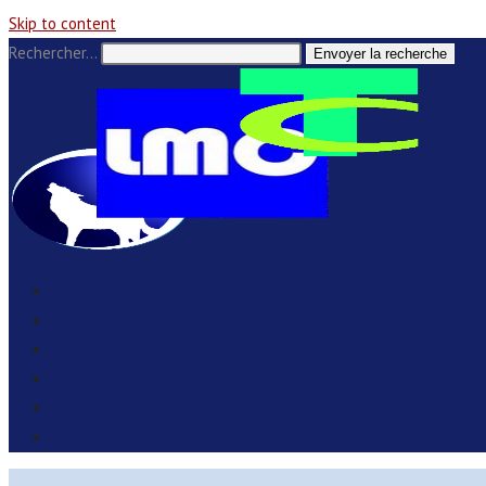
Skip to content
Rechercher…
Envoyer la recherche