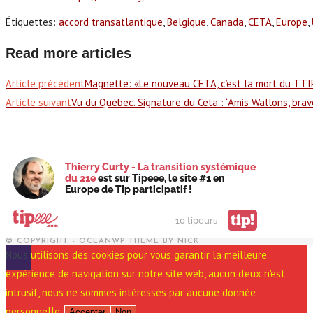
Étiquettes
:
accord transatlantique
,
Belgique
,
Canada
,
CETA
,
Europe
,
Read more articles
Article précédent
Magnette: «Le nouveau CETA, c’est la mort du TTI
Article suivant
Vu du Québec. Signature du Ceta : “Amis Wallons, bravo 
Thierry Curty - La transition systémique
du 21e
est sur Tipeee, le site #1 en
Europe de Tip participatif !
tip!
10 tipeurs
© COPYRIGHT - OCEANWP THEME BY NICK
Nous utilisons des cookies pour vous garantir la meilleure
expérience de navigation sur notre site web, aucun d'eux n'est
intrusif, nous ne sommes intéressés par aucune donnée
personnelle.
Accepter
Non