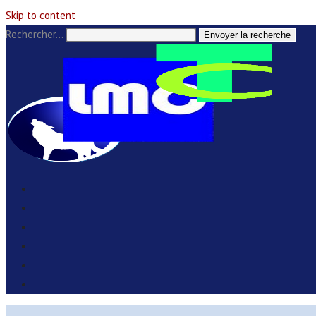
Skip to content
Rechercher…
Envoyer la recherche