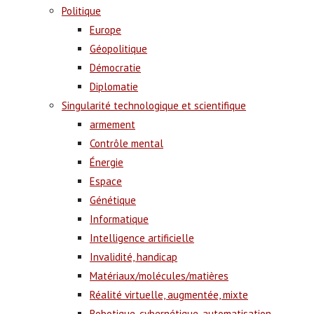
Politique
Europe
Géopolitique
Démocratie
Diplomatie
Singularité technologique et scientifique
armement
Contrôle mental
Énergie
Espace
Génétique
Informatique
Intelligence artificielle
Invalidité, handicap
Matériaux/molécules/matières
Réalité virtuelle, augmentée, mixte
Robotique, cybernétique, automatisation,