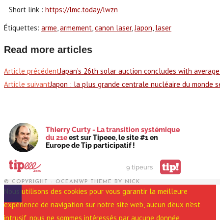
Short link :
https://lmc.today/lwzn
Étiquettes
:
arme
,
armement
,
canon laser
,
Japon
,
laser
Read more articles
Article précédent
Japan’s 26th solar auction concludes with average
Article suivant
Japon : la plus grande centrale nucléaire du monde 
Thierry Curty - La transition systémique
du 21e
est sur Tipeee, le site #1 en
Europe de Tip participatif !
tip!
9 tipeurs
© COPYRIGHT - OCEANWP THEME BY NICK
Nous utilisons des cookies pour vous garantir la meilleure
expérience de navigation sur notre site web, aucun d'eux n'est
intrusif, nous ne sommes intéressés par aucune donnée