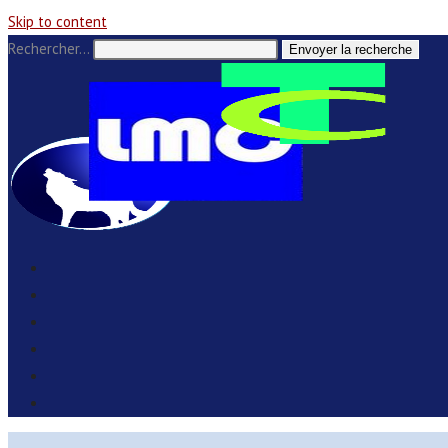
Skip to content
Rechercher…
Envoyer la recherche