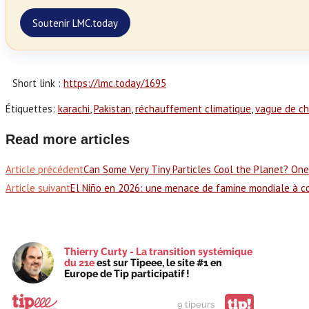
Soutenir LMC.today
Short link :
https://lmc.today/1695
Étiquettes
:
karachi
,
Pakistan
,
réchauffement climatique
,
vague de ch
Read more articles
Article précédent
Can Some Very Tiny Particles Cool the Planet? On
Article suivant
El Niño en 2026: une menace de famine mondiale à c
Thierry Curty - La transition systémique
du 21e
est sur Tipeee, le site #1 en
Europe de Tip participatif !
tip!
9 tipeurs