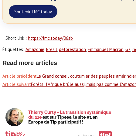
Soutenir LMC.today
Short link :
https://lmc.today/06sb
Étiquettes
:
Amazonie
,
Brésil
,
déforestation
,
Emmanuel Macron
,
G7
,
in
Read more articles
Article précédent
Le Grand conseil coutumier des peuples amérindie
Article suivant
Forêts: l’Afrique brûle aussi, mais pas comme l’Amazo
Thierry Curty - La transition systémique
du 21e
est sur Tipeee, le site #1 en
Europe de Tip participatif !
tip!
9 tipeurs