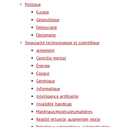
Politique
Europe
Géopolitique
Démocratie
Diplomatie
Singularité technologique et scientifique
armement
Contrôle mental
Énergie
Espace
Génétique
Informatique
Intelligence artificielle
Invalidité, handicap
Matériaux/molécules/matières
Réalité virtuelle, augmentée, mixte
Robotique, cybernétique, automatisation,