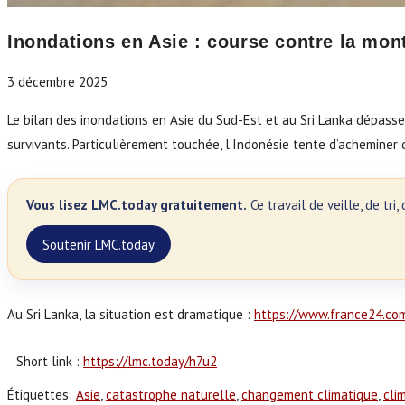
Inondations en Asie : course contre la mon
3 décembre 2025
Le bilan des inondations en Asie du Sud-Est et au Sri Lanka dépass
survivants. Particulièrement touchée, l’Indonésie tente d’acheminer
Vous lisez LMC.today gratuitement.
Ce travail de veille, de tr
Soutenir LMC.today
Au Sri Lanka, la situation est dramatique :
https://www.france24.co
Short link :
https://lmc.today/h7u2
Étiquettes
:
Asie
,
catastrophe naturelle
,
changement climatique
,
cli