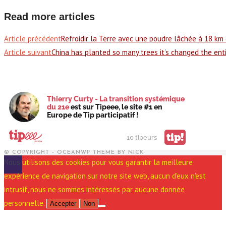
Read more articles
Article précédent
Refroidir la Terre avec une poudre lâchée à 18 km d
Article suivant
China has planted so many trees it’s changed the enti
Thierry Curty - La transition systémique
du 21e
est sur Tipeee, le site #1 en
Europe de Tip participatif !
tip!
10 tipeurs
© COPYRIGHT - OCEANWP THEME BY NICK
Nous utilisons des cookies pour vous garantir la meilleure
expérience de navigation sur notre site web, aucun d'eux n'est
intrusif, nous ne sommes intéressés par aucune donnée
personnelle.
Accepter
Non