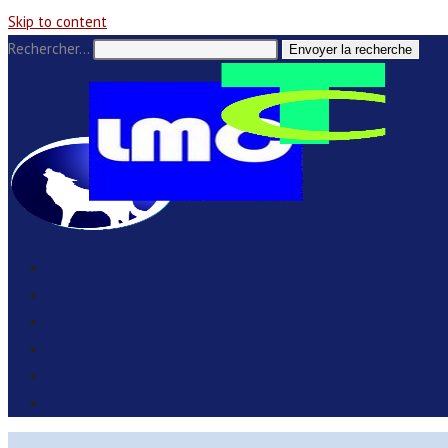
Skip to content
Rechercher…
Envoyer la recherche