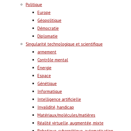
Politique
Europe
Géopolitique
Démocratie
Diplomatie
Singularité technologique et scientifique
armement
Contrôle mental
Énergie
Espace
Génétique
Informatique
Intelligence artificielle
Invalidité, handicap
Matériaux/molécules/matières
Réalité virtuelle, augmentée, mixte
Robotique, cybernétique, automatisation,