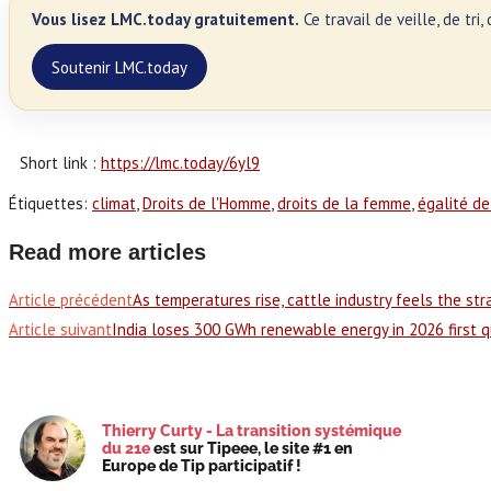
Vous lisez LMC.today gratuitement.
Ce travail de veille, de tr
Soutenir LMC.today
Short link :
https://lmc.today/6yl9
Étiquettes
:
climat
,
Droits de l'Homme
,
droits de la femme
,
égalité de
Read more articles
Article précédent
As temperatures rise, cattle industry feels the str
Article suivant
India loses 300 GWh renewable energy in 2026 first q
Thierry Curty - La transition systémique
du 21e
est sur Tipeee, le site #1 en
Europe de Tip participatif !