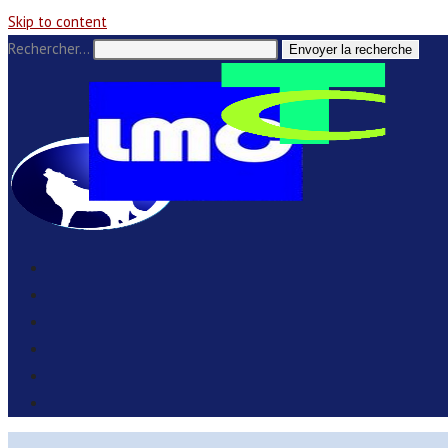
Skip to content
Rechercher…
Envoyer la recherche