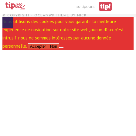
tip!
10 tipeurs
© COPYRIGHT - OCEANWP THEME BY NICK
Nous utilisons des cookies pour vous garantir la meilleure
expérience de navigation sur notre site web, aucun d'eux n'est
intrusif, nous ne sommes intéressés par aucune donnée
personnelle.
Accepter
Non