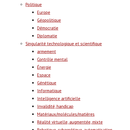
Politique
Europe
Géopolitique
Démocratie
Diplomatie
Singularité technologique et scientifique
armement
Contrôle mental
Énergie
Espace
Génétique
Informatique
Intelligence artificielle
Invalidité, handicap
Matériaux/molécules/matières
Réalité virtuelle, augmentée, mixte
Robotique, cybernétique, automatisation,