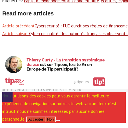
Étiquettes
:
capteur environnemental
,
confidentialité
,
écoutes
,
espio
Read more articles
Article précédent
Cybersécurité : l’UE durcit ses règles de financeme
Article suivant
Cybercriminalité : les autorités françaises observen
Thierry Curty - La transition systémique
du 21e
est sur Tipeee, le site #1 en
Europe de Tip participatif !
tip!
9 tipeurs
© COPYRIGHT - OCEANWP THEME BY NICK
Nous utilisons des cookies pour vous garantir la meilleure
expérience de navigation sur notre site web, aucun d'eux n'est
intrusif, nous ne sommes intéressés par aucune donnée
personnelle.
Accepter
Non