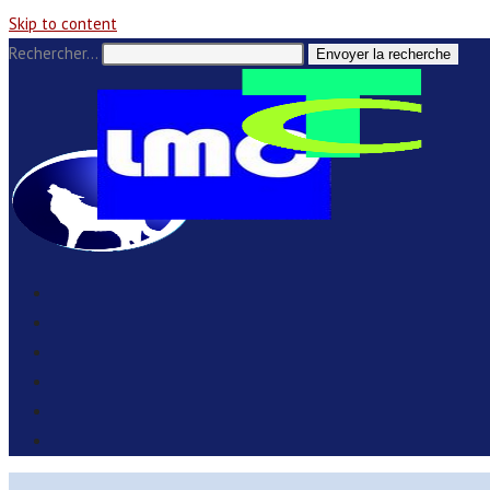
Skip to content
Rechercher…
Envoyer la recherche