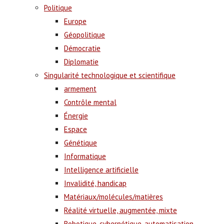
Politique
Europe
Géopolitique
Démocratie
Diplomatie
Singularité technologique et scientifique
armement
Contrôle mental
Énergie
Espace
Génétique
Informatique
Intelligence artificielle
Invalidité, handicap
Matériaux/molécules/matières
Réalité virtuelle, augmentée, mixte
Robotique, cybernétique, automatisation,