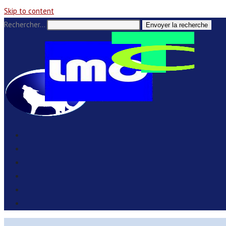
Skip to content
Rechercher…
Envoyer la recherche