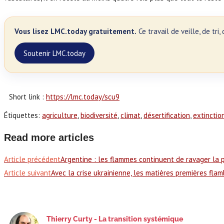
Vous lisez LMC.today gratuitement.
Ce travail de veille, de tr
Soutenir LMC.today
Short link :
https://lmc.today/scu9
Étiquettes
:
agriculture
,
biodiversité
,
climat
,
désertification
,
extinctio
Read more articles
Article précédent
Argentine : les flammes continuent de ravager la p
Article suivant
Avec la crise ukrainienne, les matières premières fla
Thierry Curty - La transition systémique