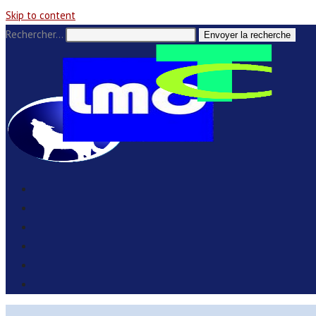
Skip to content
Rechercher…
Envoyer la recherche