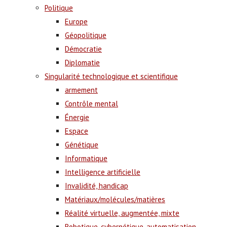
Politique
Europe
Géopolitique
Démocratie
Diplomatie
Singularité technologique et scientifique
armement
Contrôle mental
Énergie
Espace
Génétique
Informatique
Intelligence artificielle
Invalidité, handicap
Matériaux/molécules/matières
Réalité virtuelle, augmentée, mixte
Robotique, cybernétique, automatisation,