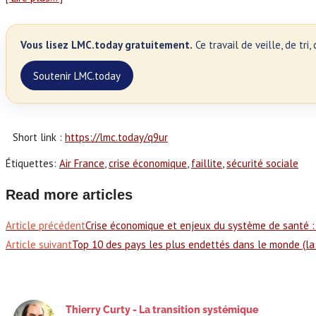
Vous lisez LMC.today gratuitement.
Ce travail de veille, de tr
Soutenir LMC.today
Short link :
https://lmc.today/q9ur
Étiquettes
:
Air France
,
crise économique
,
faillite
,
sécurité sociale
Read more articles
Article précédent
Crise économique et enjeux du système de santé : 
Article suivant
Top 10 des pays les plus endettés dans le monde (la 
Thierry Curty - La transition systémique