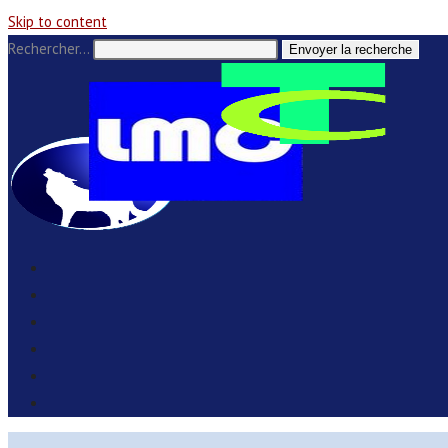
Skip to content
Rechercher…
Envoyer la recherche