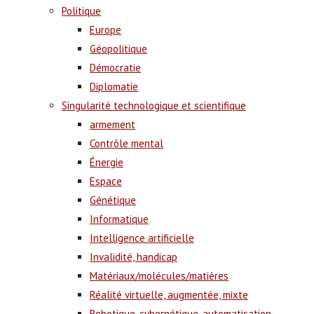
Politique
Europe
Géopolitique
Démocratie
Diplomatie
Singularité technologique et scientifique
armement
Contrôle mental
Énergie
Espace
Génétique
Informatique
Intelligence artificielle
Invalidité, handicap
Matériaux/molécules/matières
Réalité virtuelle, augmentée, mixte
Robotique, cybernétique, automatisation,