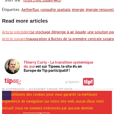
Short link :
https://lmc.today/4w2j
Étiquettes
:
Aetherflux
,
conquête spatiale
,
énergie
,
énergie renouvel
Read more articles
Article précédent
Le stockage d’énergie à air liquide, une solution po
Article suivant
Inauguration à Buttes de la première centrale solaire 
Thierry Curty - La transition systémique
du 21e
est sur Tipeee, le site #1 en
Europe de Tip participatif !
tip!
9 tipeurs
© COPYRIGHT - OCEANWP THEME BY NICK
Nous utilisons des cookies pour vous garantir la meilleure
expérience de navigation sur notre site web, aucun d'eux n'est
intrusif, nous ne sommes intéressés par aucune donnée