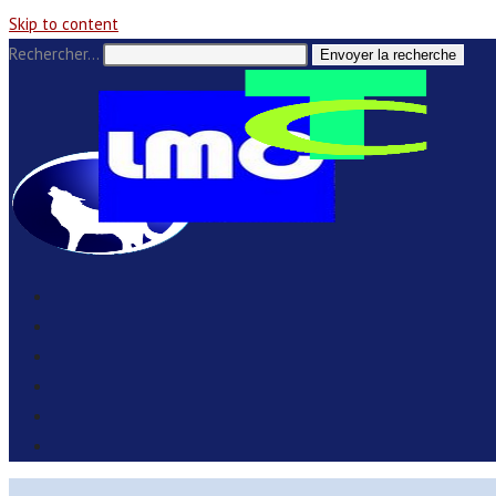
Skip to content
Rechercher…
Envoyer la recherche