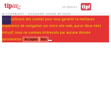
tip!
10 tipeurs
© COPYRIGHT - OCEANWP THEME BY NICK
Nous utilisons des cookies pour vous garantir la meilleure
expérience de navigation sur notre site web, aucun d'eux n'est
intrusif, nous ne sommes intéressés par aucune donnée
personnelle.
Accepter
Non