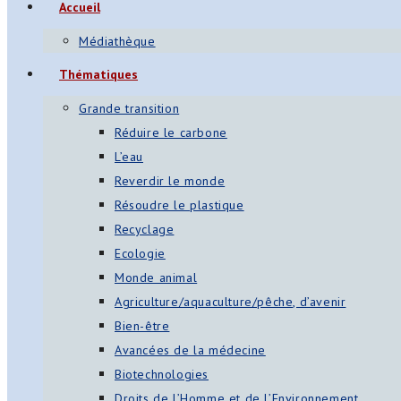
Accueil
s
Médiathèque
App
Thématiques
ger
Grande transition
am
Réduire le carbone
L’eau
st
Reverdir le monde
on
Résoudre le plastique
Recyclage
Ecologie
er
Monde animal
Agriculture/aquaculture/pêche, d’avenir
Bien-être
Avancées de la médecine
Biotechnologies
Droits de l’Homme et de l’Environnement