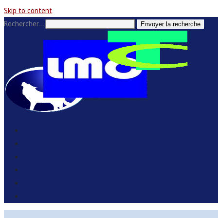
Skip to content
Rechercher…
Envoyer la recherche