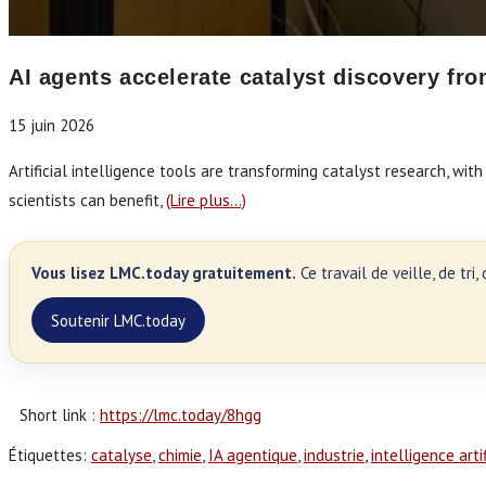
AI agents accelerate catalyst discovery fro
15 juin 2026
Artificial intelligence tools are transforming catalyst research, 
scientists can benefit,
(Lire plus…)
Vous lisez LMC.today gratuitement.
Ce travail de veille, de tr
Soutenir LMC.today
Short link :
https://lmc.today/8hgg
Étiquettes
:
catalyse
,
chimie
,
IA agentique
,
industrie
,
intelligence artif