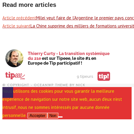
Read more articles
Article précédent
Milei veut faire de l’Argentine le premier pays conç
Article suivant
La Chine supprime des milliers de formations universit
Thierry Curty - La transition systémique
du 21e
est sur Tipeee, le site #1 en
Europe de Tip participatif !
tip!
9 tipeurs
© COPYRIGHT - OCEANWP THEME BY NICK
Nous utilisons des cookies pour vous garantir la meilleure
expérience de navigation sur notre site web, aucun d'eux n'est
intrusif, nous ne sommes intéressés par aucune donnée
personnelle.
Accepter
Non