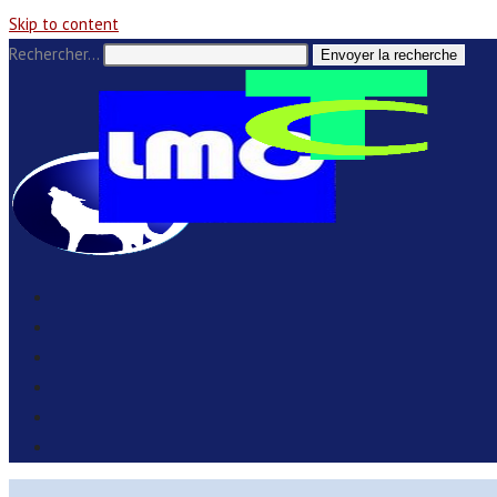
Skip to content
Rechercher…
Envoyer la recherche