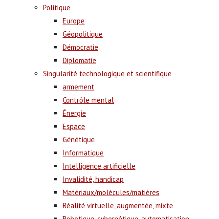
Politique
Europe
Géopolitique
Démocratie
Diplomatie
Singularité technologique et scientifique
armement
Contrôle mental
Énergie
Espace
Génétique
Informatique
Intelligence artificielle
Invalidité, handicap
Matériaux/molécules/matières
Réalité virtuelle, augmentée, mixte
Robotique, cybernétique, automatisation,