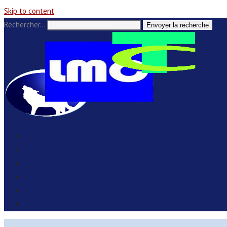
Skip to content
Rechercher…
Envoyer la recherche