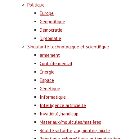
Politique
Europe
Géopolitique
Démocratie
Diplomatie
Singularité technologique et scientifique
armement
Contrôle mental
Énergie
Espace
Génétique
Informatique
Intelligence artificielle
Invalidité, handicap
Matériaux/molécules/matières
Réalité virtuelle, augmentée, mixte
Robotique, cybernétique, automatisation,