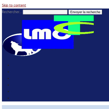
Skip to content
Rechercher…
Envoyer la recherche