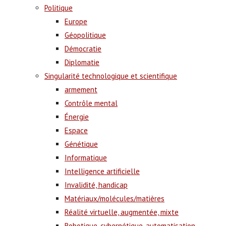
Politique
Europe
Géopolitique
Démocratie
Diplomatie
Singularité technologique et scientifique
armement
Contrôle mental
Énergie
Espace
Génétique
Informatique
Intelligence artificielle
Invalidité, handicap
Matériaux/molécules/matières
Réalité virtuelle, augmentée, mixte
Robotique, cybernétique, automatisation,