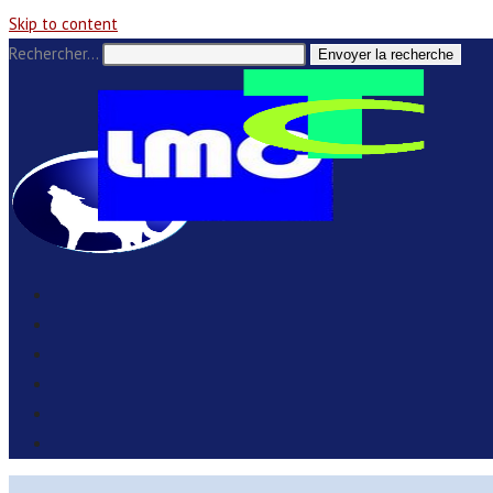
Skip to content
Rechercher…
Envoyer la recherche