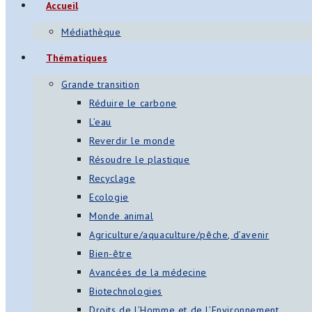
Accueil
s
Médiathèque
App
Thématiques
ger
Grande transition
am
Réduire le carbone
L’eau
st
Reverdir le monde
on
Résoudre le plastique
Recyclage
Ecologie
er
Monde animal
Agriculture/aquaculture/pêche, d’avenir
Bien-être
Avancées de la médecine
Biotechnologies
Droits de l’Homme et de l’Environnement